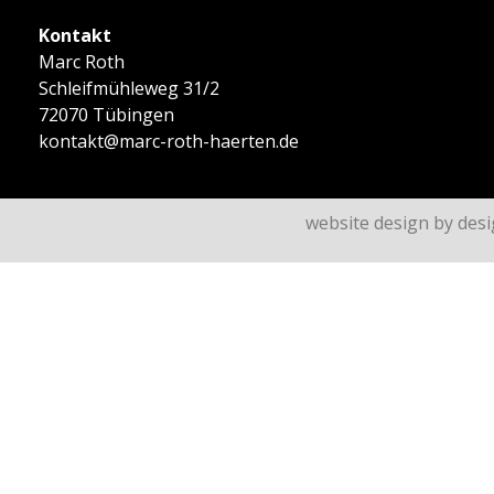
Kontakt
Marc Roth
Schleifmühleweg 31/2
72070 Tübingen
kontakt@marc-roth-haerten.de
website design by des